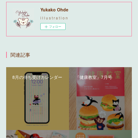
Yukako Ohde
i l l u s t r a t i o n
フォロー
関連記事
8月の待ち受けカレンダー
『健康教室』7月号