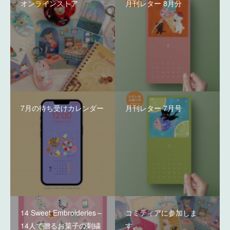
オンラインストア
月刊レター 8月分
7月の待ち受けカレンダー
月刊レター 7月号
14 Sweet Embroideries～
コミティアに参加しま
14人で贈るお菓子の刺繍
す。