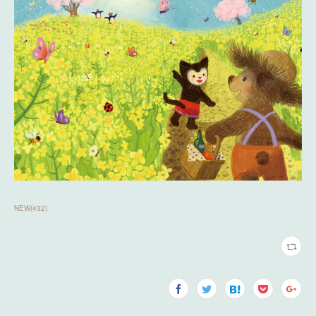
NEW
(
432
)