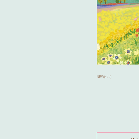
NEW
(
432
)