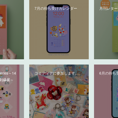
7月の待ち受けカレンダー
月刊レター
deries～14
コミティアに参加します。
6月の待ち
刺繍展～