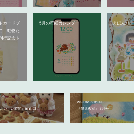
トカードブ
5月の壁紙カレンダー
えほんパー
こ 動物た
刊行記念ト
2023.02.09 04:13
おいしい時間』in 山口
『健康教室』 3月号