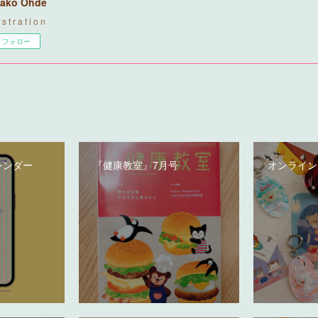
ako Ohde
u s t r a t i o n
フォロー
レンダー
『健康教室』7月号
オンライン