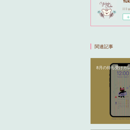
Yuk
i l l 
関連記事
8月の待ち受けカ