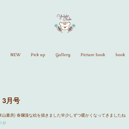
NEW
Pick up
Gallery
Picture book
book
』3月号
(東山書房) 春爛漫な絵を描きました🌸少しずつ暖かくなってきましたね
o.jp