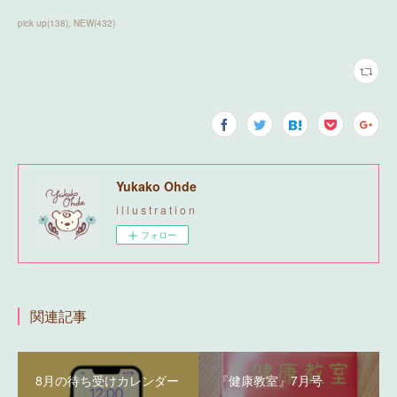
pick up
(
138
)
NEW
(
432
)
Yukako Ohde
i l l u s t r a t i o n
フォロー
関連記事
8月の待ち受けカレンダー
『健康教室』7月号