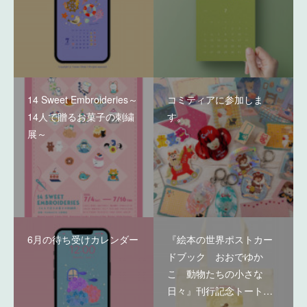
14 Sweet Embroideries～
コミティアに参加しま
14人で贈るお菓子の刺繍
す。
展～
6月の待ち受けカレンダー
『絵本の世界ポストカー
ドブック おおでゆか
こ 動物たちの小さな
日々』刊行記念トート…