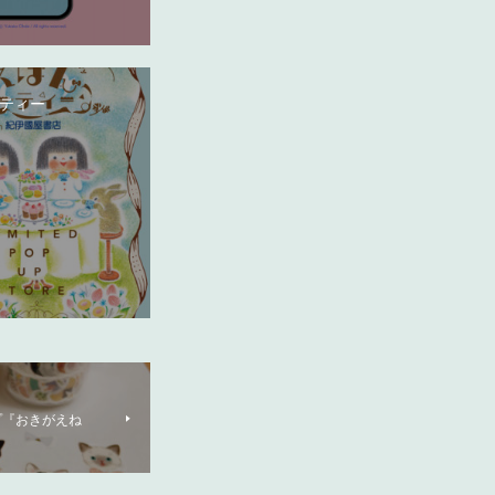
ティー
プ『おきがえね