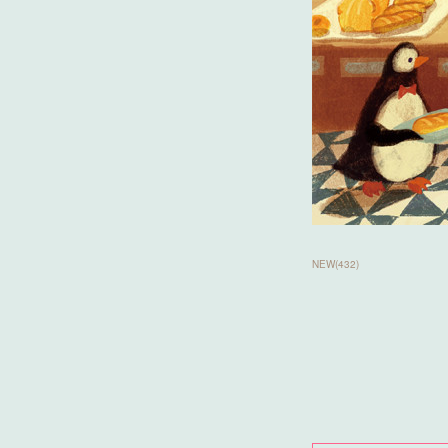
NEW
(
432
)