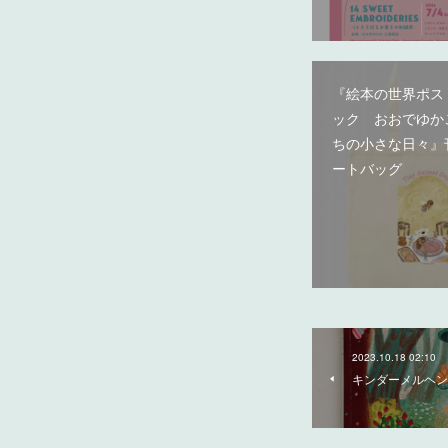
『絵本の世界ポス
ック おおでゆか
ちの小さな日々』
ートバッグ
2023.10.18 02:10
キンダーメルヘン