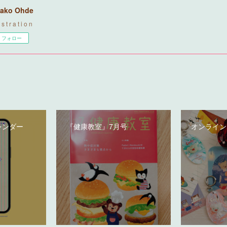
ako Ohde
u s t r a t i o n
フォロー
レンダー
『健康教室』7月号
オンライン