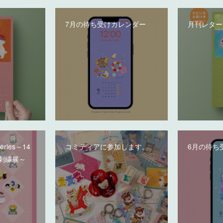
7月の待ち受けカレンダー
月刊レター
deries～14
コミティアに参加します。
6月の待ち
刺繍展～