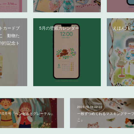
トカードブ
5月の壁紙カレンダー
えほんパー
こ 動物た
刊行記念ト
2023.10.10 02:22
10月号『ヘンゼルとグレーテル』
一枚ずつめくれるマスキングテー
こ』