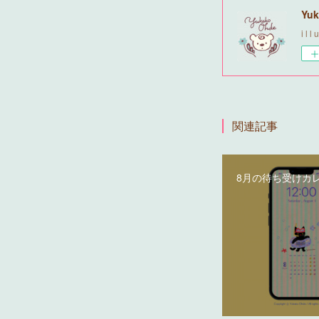
Yuk
i l l 
関連記事
8月の待ち受けカ