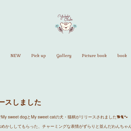
NEW
Pick up
Gallery
Picture book
book
リースしました
さんでMy sweet dogとMy sweet catの犬・猫柄がリリースされました🐕🐈🐾
おめかししてもらった、チャーミングな表情がずらりと並んだわんちゃ