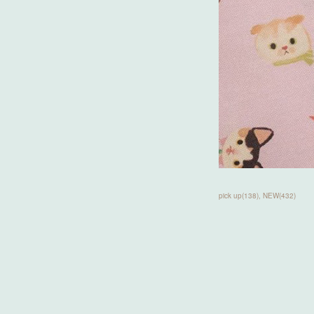
pick up
(
138
)
NEW
(
432
)