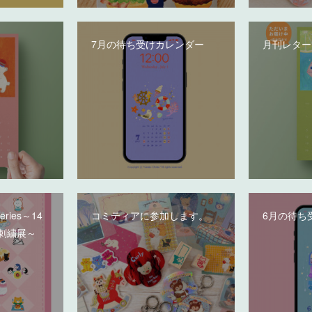
7月の待ち受けカレンダー
月刊レター
deries～14
コミティアに参加します。
6月の待ち
刺繍展～