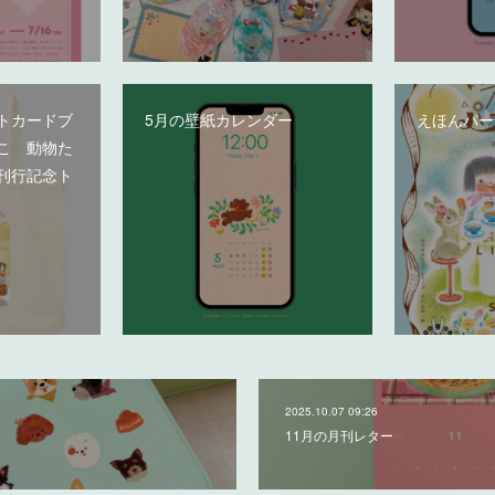
トカードブ
5月の壁紙カレンダー
えほんパー
こ 動物た
刊行記念ト
2025.10.07 09:26
11月の月刊レター