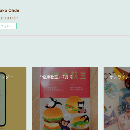
ako Ohde
u s t r a t i o n
フォロー
レンダー
『健康教室』7月号
オンライン