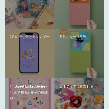
7月の待ち受けカレンダー
月刊レター 7月号
14 Sweet Embroideries～
コミティアに参加しま
14人で贈るお菓子の刺繍
す。
展～