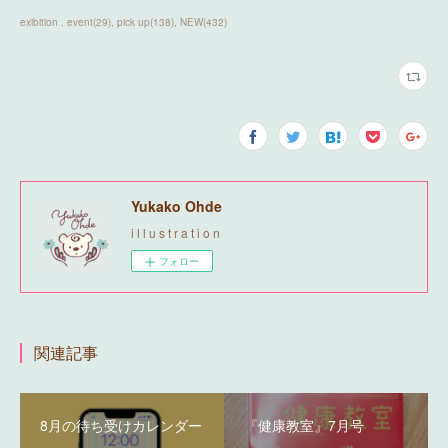
exibition . event
(
29
)
pick up
(
138
)
NEW
(
432
)
Yukako Ohde
i l l u s t r a t i o n
フォロー
関連記事
8月の待ち受けカレンダー
『健康教室』7月号