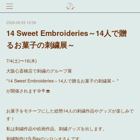
2026.06.05 10:56
14 Sweet Embroideries～14人で贈
るお菓子の刺繍展～
7/4(土)〜16(木)
大阪心斎橋店で刺繍のグループ展
"14 Sweet Embroideries～14人で贈るお菓子の刺繍展～ "
が開催されます🍪🍭🧁
お菓子をモチーフにした総勢14人の刺繍作品やグッズが楽しみで
す！
私は刺繍作品や絵画作品、刺繍グッズを出します。
刺繍制作はS-Rayのシロシオさんです。