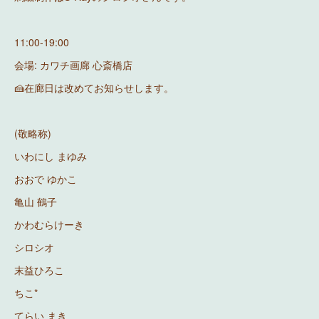
11:00-19:00
会場: カワチ画廊 心斎橋店
🍰在廊日は改めてお知らせします。
(敬略称)
いわにし まゆみ
おおで ゆかこ
亀山 鶴子
かわむらけーき
シロシオ
末益ひろこ
ちこ*
てらい まき