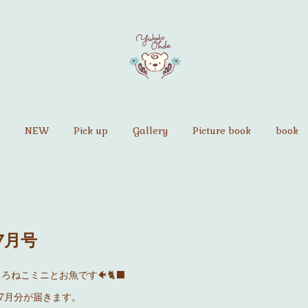
NEW
Pick up
Gallery
Picture book
book
7月号
ろねこミニとお魚です🐠🐈‍⬛
7月分が届きます。