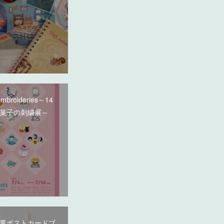
Embroideries～14
菓子の刺繍展～
界ポストカードブ