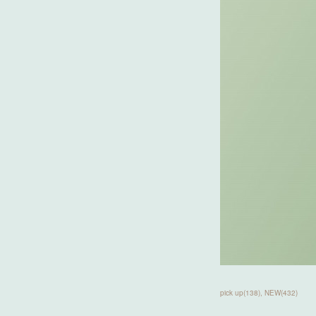
pick up
(
138
)
NEW
(
432
)