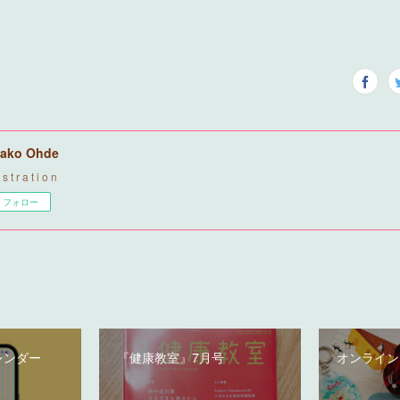
ako Ohde
u s t r a t i o n
フォロー
レンダー
『健康教室』7月号
オンライン