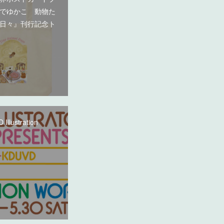
でゆかこ 動物た
日々』刊行記念ト
Illustration