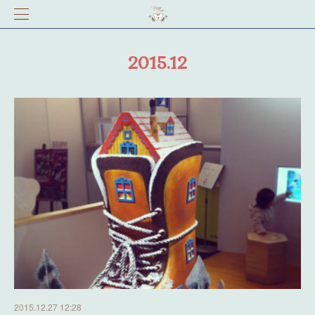
2015
.
12
2015.12.27 12:28