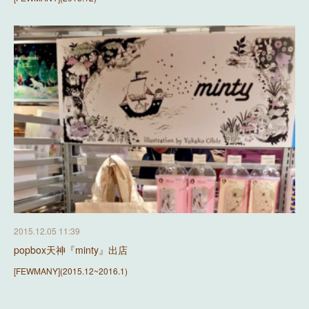
2015.12.05 11:39
popbox天神『minty』出店
[FEWMANY](2015.12~2016.1)