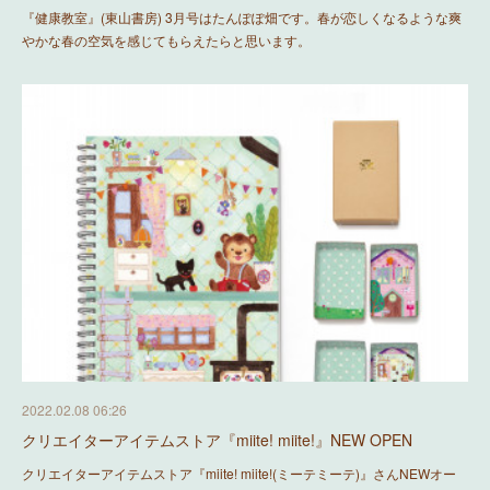
『健康教室』(東山書房) 3月号はたんぽぽ畑です。春が恋しくなるような爽
やかな春の空気を感じてもらえたらと思います。
2022.02.08 06:26
クリエイターアイテムストア『miite! miite!』NEW OPEN
クリエイターアイテムストア『miite! miite!(ミーテミーテ)』さんNEWオー