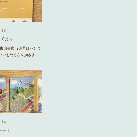
1:18
』2月号
東山書房) 2月号はパンづ
パンをたくさん描きま…
1:14
ノート