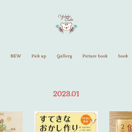
NEW
Pick up
Gallery
Picture book
book
2023
.
01