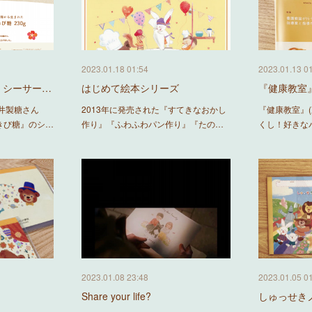
2023.01.18 01:54
2023.01.13 0
』シーサー…
はじめて絵本シリーズ
『健康教室
井製糖さん
2013年に発売された『すてきなおかし
『健康教室』(
うきび糖』のシ…
作り』『ふわふわパン作り』『たの…
くし！好きな
2023.01.08 23:48
2023.01.05 0
Share your life?
しゅっせき