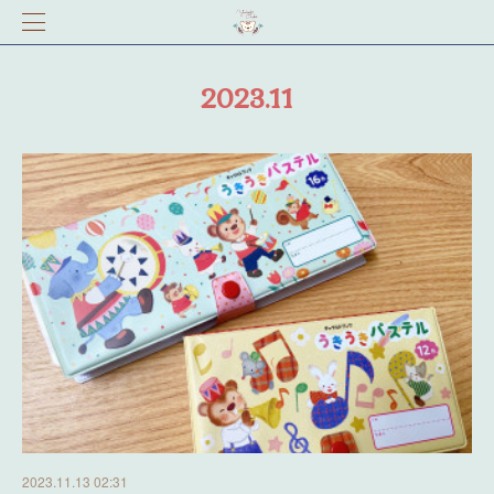
2023
.
11
2023.11.13 02:31