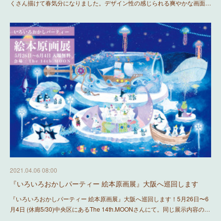
くさん描けて春気分になりました。デザイン性の感じられる爽やかな画面…
2021.04.06 08:00
『いろいろおかしパーティー 絵本原画展』大阪へ巡回します
『いろいろおかしパーティー 絵本原画展』大阪へ巡回します！5月26日〜6
月4日 (休廊5/30)中央区にあるThe 14th.MOONさんにて。同じ展示内容の…